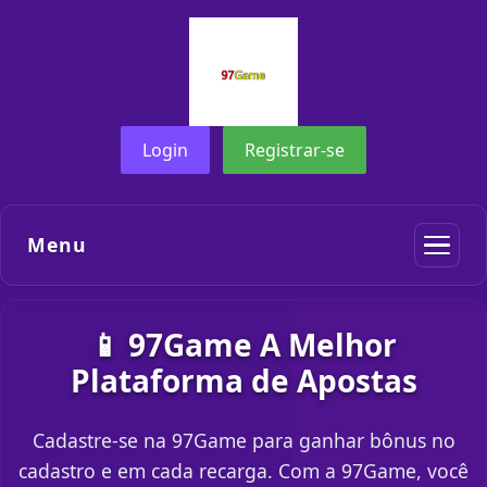
Login
Registrar-se
Menu
📱 97Game A Melhor
Plataforma de Apostas
Cadastre-se na 97Game para ganhar bônus no
cadastro e em cada recarga. Com a 97Game, você