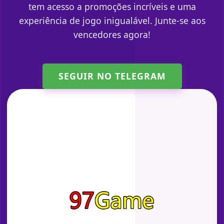
tem acesso a promoções incríveis e uma
experiência de jogo inigualável. Junte-se aos
vencedores agora!
SEGUIR NO TELEGRAM