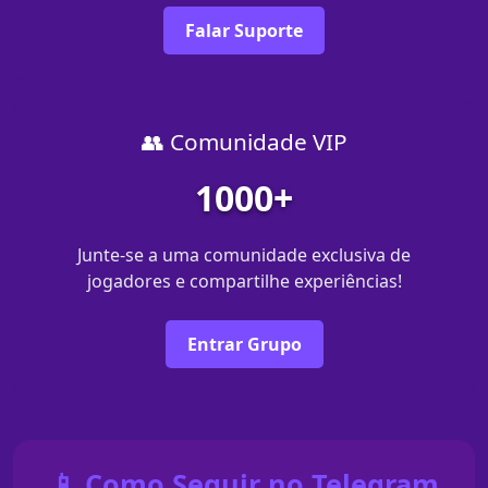
Falar Suporte
👥 Comunidade VIP
1000+
Junte-se a uma comunidade exclusiva de
jogadores e compartilhe experiências!
Entrar Grupo
📱 Como Seguir no Telegram