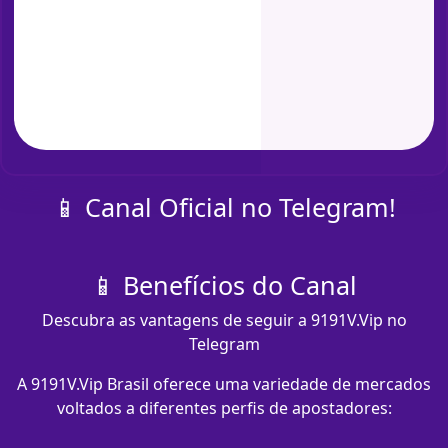
📱 Canal Oficial no Telegram!
📱 Benefícios do Canal
Descubra as vantagens de seguir a 9191V.Vip no
Telegram
A 9191V.Vip Brasil oferece uma variedade de mercados
voltados a diferentes perfis de apostadores: