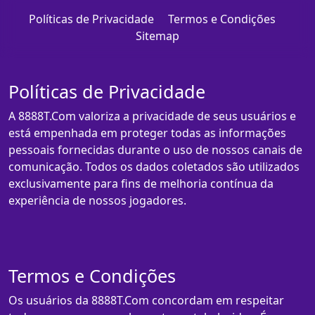
Políticas de Privacidade
Termos e Condições
Sitemap
Políticas de Privacidade
A 8888T.Com valoriza a privacidade de seus usuários e
está empenhada em proteger todas as informações
pessoais fornecidas durante o uso de nossos canais de
comunicação. Todos os dados coletados são utilizados
exclusivamente para fins de melhoria contínua da
experiência de nossos jogadores.
Termos e Condições
Os usuários da 8888T.Com concordam em respeitar