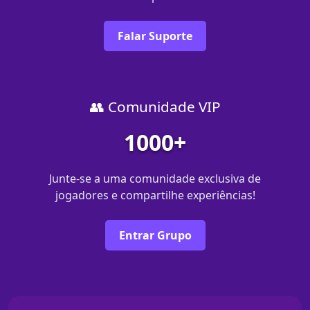
Falar Suporte
👥 Comunidade VIP
1000+
Junte-se a uma comunidade exclusiva de
jogadores e compartilhe experiências!
Entrar Grupo