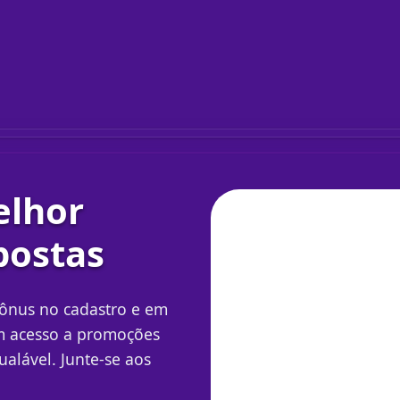
elhor
postas
ônus no cadastro e em
m acesso a promoções
ualável. Junte-se aos