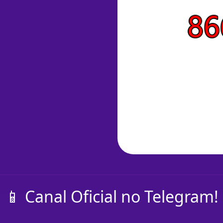
📱 Canal Oficial no Telegram!