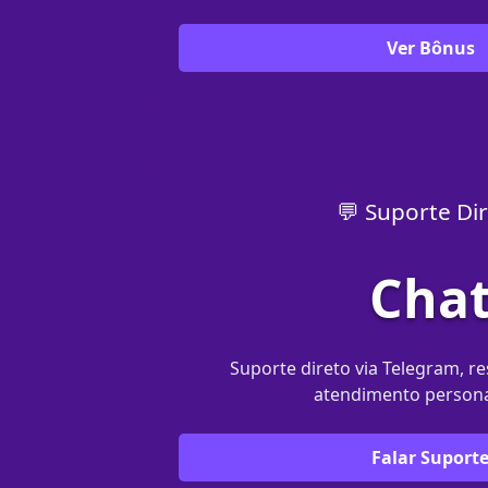
Ver Bônus
💬 Suporte Di
Cha
Suporte direto via Telegram, r
atendimento persona
Falar Suport