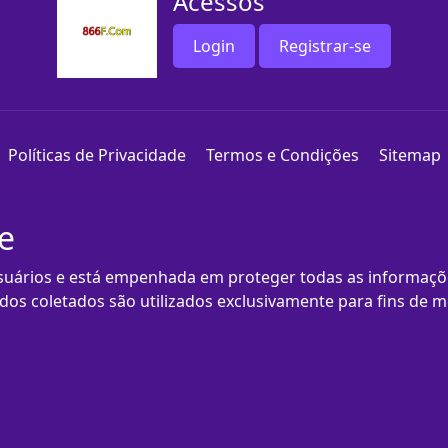
Acessos
Login
Registrar-se
Políticas de Privacidade
Termos e Condições
Sitemap
de
usuários e está empenhada em proteger todas as informaçõ
os coletados são utilizados exclusivamente para fins de m