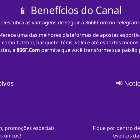
📱 Benefícios do Canal
Descubra as vantagens de seguir a 866F.Com no Telegram
ferece uma das melhores plataformas de apostas esportiva
 como futebol, basquete, tênis, vôlei e até esportes menos
stas, a
866F.Com
permite que você transforme sua paixão p
sivos
📢 Notí
m, promoções especiais
Fique por dentro d
s únicos!
eventos da