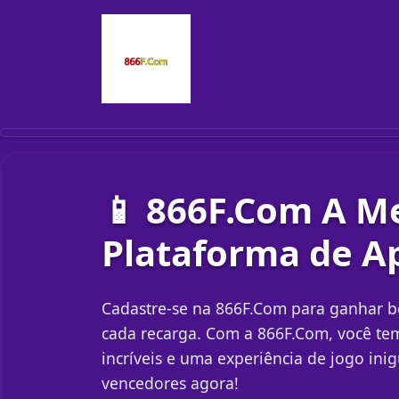
📱 866F.Com A M
Plataforma de A
Cadastre-se na 866F.Com para ganhar b
cada recarga. Com a 866F.Com, você te
incríveis e uma experiência de jogo inig
vencedores agora!