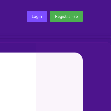
Login
Registrar-se