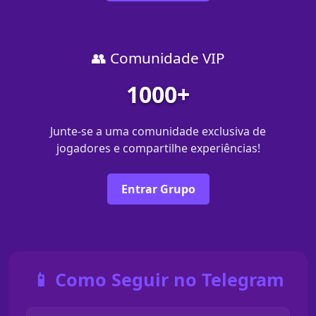
👥 Comunidade VIP
1000+
Junte-se a uma comunidade exclusiva de
jogadores e compartilhe experiências!
Entrar Grupo
📱 Como Seguir no Telegram