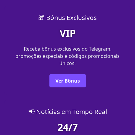
🎁 Bônus Exclusivos
VIP
Receba bônus exclusivos do Telegram,
promoções especiais e códigos promocionais
únicos!
Ver Bônus
📢 Notícias em Tempo Real
24/7