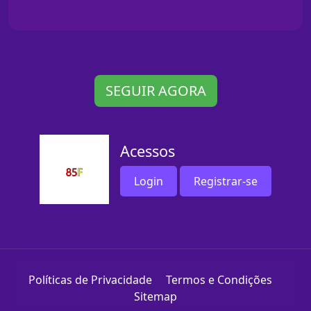
SEGUIR AGORA
Acessos
Login
Registrar-se
Políticas de Privacidade
Termos e Condições
Sitemap