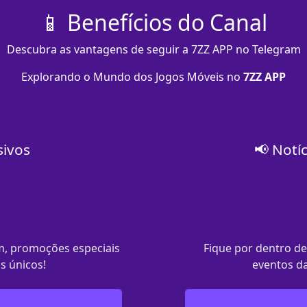
📱 Benefícios do Canal
Descubra as vantagens de seguir a 7ZZ APP no Telegram
Explorando o Mundo dos Jogos Móveis no
7ZZ APP
sivos
📢 Notí
m, promoções especiais
Fique por dentro d
s únicos!
eventos d