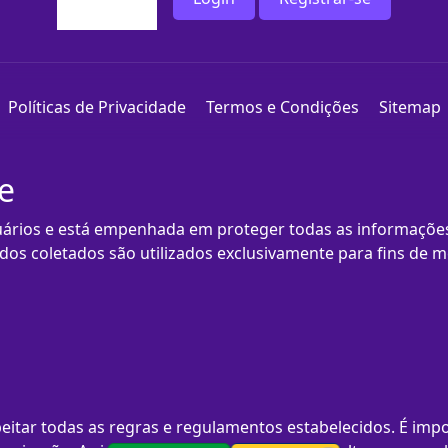
Políticas de Privacidade
Termos e Condições
Sitemap
de
suários e está empenhada em proteger todas as informaçõe
os coletados são utilizados exclusivamente para fins de m
tar todas as regras e regulamentos estabelecidos. É impo