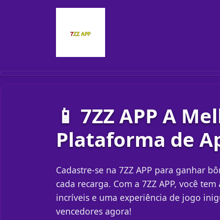
📱 7ZZ APP A Me
Plataforma de A
Cadastre-se na 7ZZ APP para ganhar bô
cada recarga. Com a 7ZZ APP, você tem
incríveis e uma experiência de jogo inig
vencedores agora!