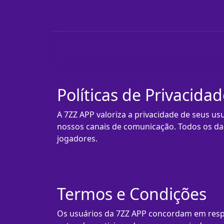
Políticas de Privacida
A 7ZZ APP valoriza a privacidade de seus u
nossos canais de comunicação. Todos os dad
jogadores.
Termos e Condições
Os usuários da 7ZZ APP concordam em respei