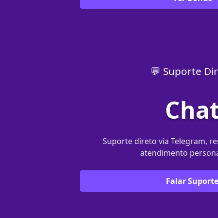
💬 Suporte Di
Cha
Suporte direto via Telegram, r
atendimento persona
Falar Suport