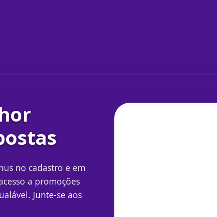
lhor
postas
nus no cadastro e em
 acesso a promoções
ualável. Junte-se aos