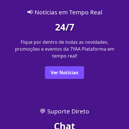
📢 Notícias em Tempo Real
24/7
Fique por dentro de todas as novidades,
promoções e eventos da 7YAA Plataforma em
tempo real!
Ver Notícias
💬 Suporte Direto
Chat