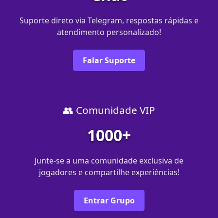
Suporte direto via Telegram, respostas rápidas e
atendimento personalizado!
Falar Suporte
👥 Comunidade VIP
1000+
Junte-se a uma comunidade exclusiva de
jogadores e compartilhe experiências!
Entrar Grupo