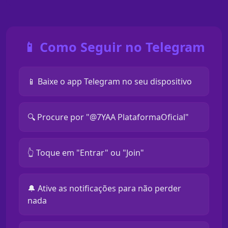
📱 Como Seguir no Telegram
📱 Baixe o app Telegram no seu dispositivo
🔍 Procure por "@7YAA PlataformaOficial"
👆 Toque em "Entrar" ou "Join"
🔔 Ative as notificações para não perder
nada