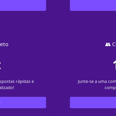
reto
👥 
t
espostas rápidas e
Junte-se a uma com
lizado!
compa
e