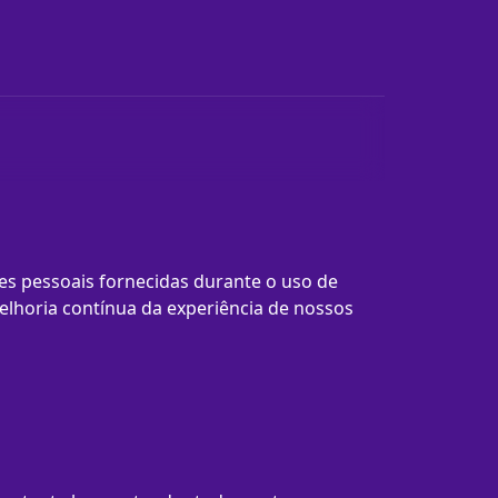
es pessoais fornecidas durante o uso de
elhoria contínua da experiência de nossos