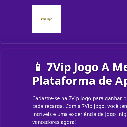
📱 7Vip Jogo A M
Plataforma de A
Cadastre-se na 7Vip Jogo para ganhar 
cada recarga. Com a 7Vip Jogo, você t
incríveis e uma experiência de jogo inig
vencedores agora!