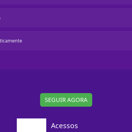
a
aticamente
SEGUIR AGORA
Acessos