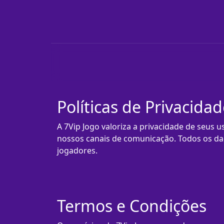
Políticas de Privacida
A 7Vip Jogo valoriza a privacidade de seus
nossos canais de comunicação. Todos os dad
jogadores.
Termos e Condições