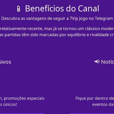
📱 Benefícios do Canal
Descubra as vantagens de seguir a 7Vip Jogo no Telegram
 é relativamente recente, mas já se tornou um clássico mo
 as partidas têm sido marcadas por equilíbrio e rivalidade c
sivos
📢 Notí
m, promoções especiais
Fique por dentro d
s únicos!
eventos da