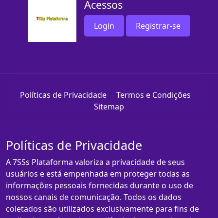
Acessos
Login
Registrar-se
Políticas de Privacidade
Termos e Condições
Sitemap
Políticas de Privacidade
A 7SSs Plataforma valoriza a privacidade de seus
usuários e está empenhada em proteger todas as
informações pessoais fornecidas durante o uso de
nossos canais de comunicação. Todos os dados
coletados são utilizados exclusivamente para fins de