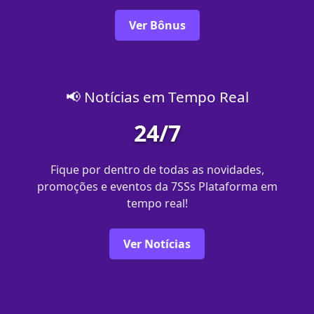
Ver Bônus
📢 Notícias em Tempo Real
24/7
Fique por dentro de todas as novidades,
promoções e eventos da 7SSs Plataforma em
tempo real!
Ver Notícias