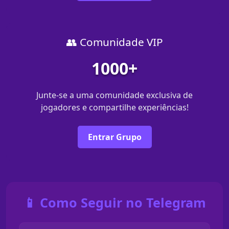
👥 Comunidade VIP
1000+
Junte-se a uma comunidade exclusiva de
jogadores e compartilhe experiências!
Entrar Grupo
📱 Como Seguir no Telegram