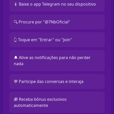
📱 Baixe o app Telegram no seu dispositivo
🔍 Procure por "@7NbOficial"
👆 Toque em "Entrar" ou "Join"
🔔 Ative as notificações para não perder
nada
💬 Participe das conversas e interaja
🎁 Receba bônus exclusivos
automaticamente