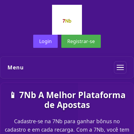
Login
Registrar-se
Menu
📱 7Nb A Melhor Plataforma
de Apostas
Cadastre-se na 7Nb para ganhar bônus no
cadastro e em cada recarga. Com a 7Nb, você tem