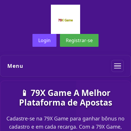
Login
Registrar-se
Menu
📱 79X Game A Melhor
Plataforma de Apostas
Cadastre-se na 79X Game para ganhar bônus no
cadastro e em cada recarga. Com a 79X Game,