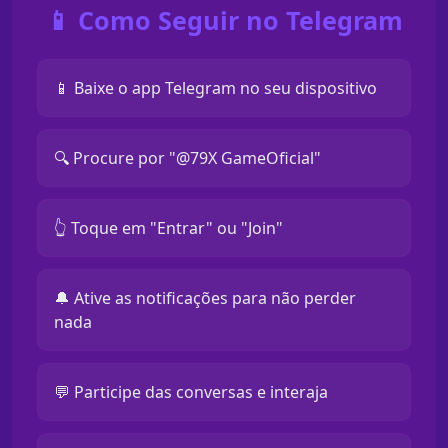
📱 Como Seguir no Telegram
📱 Baixe o app Telegram no seu dispositivo
🔍 Procure por "@79X GameOficial"
👆 Toque em "Entrar" ou "Join"
🔔 Ative as notificações para não perder
nada
💬 Participe das conversas e interaja