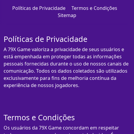
Políticas de Privacidade
Termos e Condições
Sitemap
Políticas de Privacidade
A 79X Game valoriza a privacidade de seus usuários e
está empenhada em proteger todas as informações
pessoais fornecidas durante o uso de nossos canais de
comunicação. Todos os dados coletados são utilizados
exclusivamente para fins de melhoria contínua da
experiência de nossos jogadores.
Termos e Condições
Os usuários da 79X Game concordam em respeitar