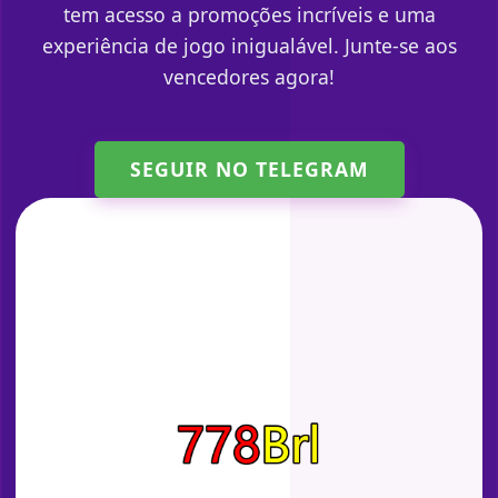
tem acesso a promoções incríveis e uma
experiência de jogo inigualável. Junte-se aos
vencedores agora!
SEGUIR NO TELEGRAM