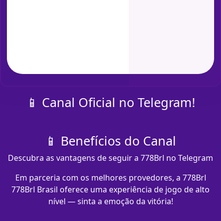
📱 Canal Oficial no Telegram!
📱 Benefícios do Canal
Descubra as vantagens de seguir a 778Brl no Telegram
Em parceria com os melhores provedores, a 778Brl
778Brl Brasil oferece uma experiência de jogo de alto
nível — sinta a emoção da vitória!