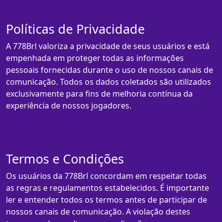
Políticas de Privacidade
A 778Brl valoriza a privacidade de seus usuários e está
empenhada em proteger todas as informações
pessoais fornecidas durante o uso de nossos canais de
comunicação. Todos os dados coletados são utilizados
exclusivamente para fins de melhoria contínua da
experiência de nossos jogadores.
Termos e Condições
Os usuários da 778Brl concordam em respeitar todas
as regras e regulamentos estabelecidos. É importante
ler e entender todos os termos antes de participar de
nossos canais de comunicação. A violação destes