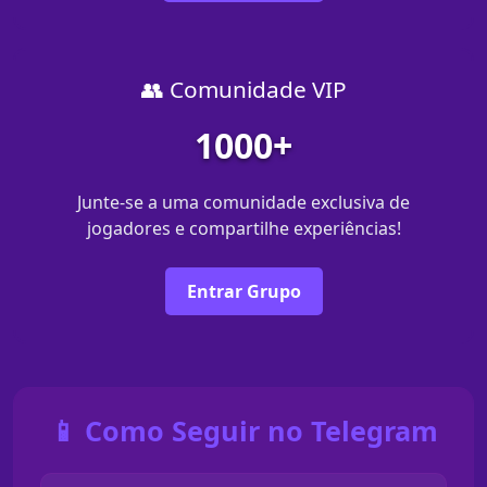
👥 Comunidade VIP
1000+
Junte-se a uma comunidade exclusiva de
jogadores e compartilhe experiências!
Entrar Grupo
📱 Como Seguir no Telegram