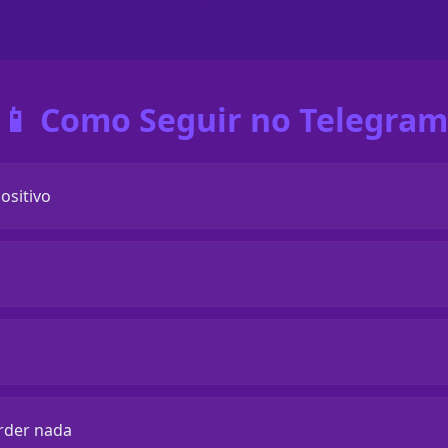
📱 Como Seguir no Telegram
ositivo
erder nada