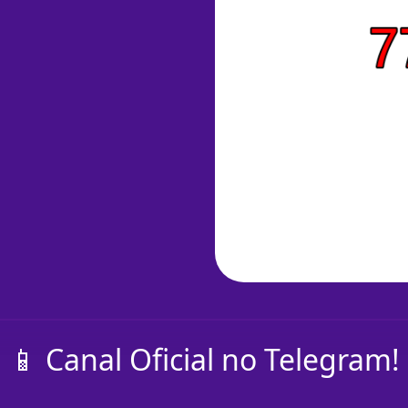
📱 Canal Oficial no Telegram!