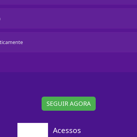
a
aticamente
SEGUIR AGORA
Acessos