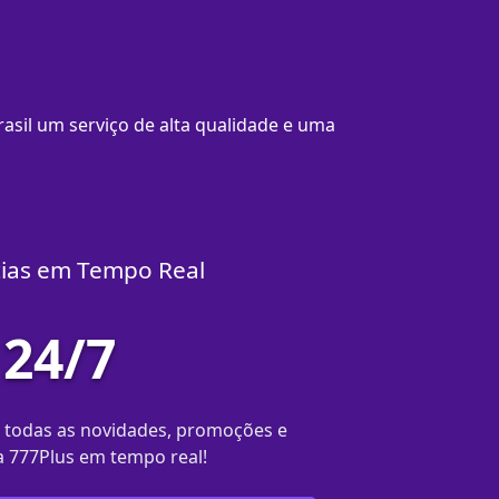
sil um serviço de alta qualidade e uma
cias em Tempo Real
24/7
e todas as novidades, promoções e
a 777Plus em tempo real!