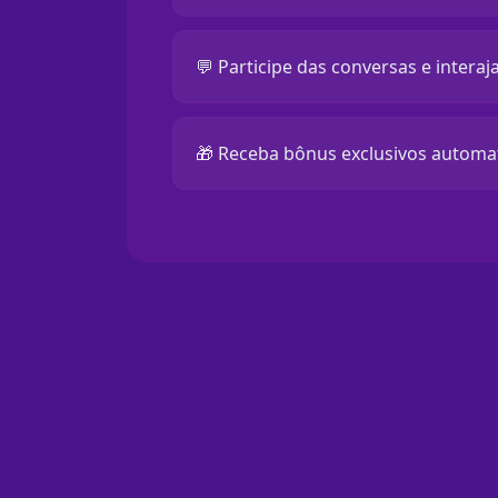
💬 Participe das conversas e interaj
🎁 Receba bônus exclusivos autom