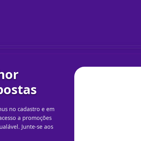
hor
postas
nus no cadastro e em
 acesso a promoções
ualável. Junte-se aos