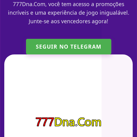
777Dna.Com, você tem acesso a promoções
incríveis e uma experiência de jogo inigualável.
Junte-se aos vencedores agora!
SEGUIR NO TELEGRAM