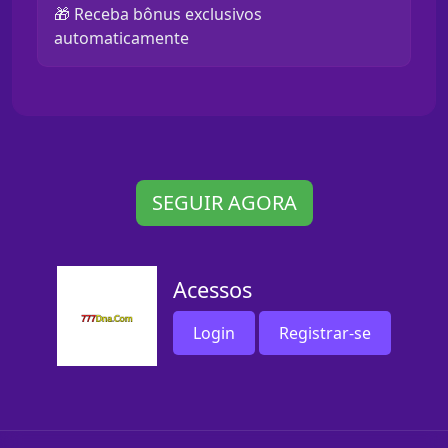
🎁 Receba bônus exclusivos
automaticamente
SEGUIR AGORA
Acessos
Login
Registrar-se