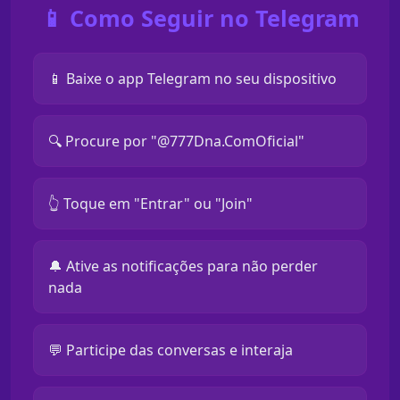
📱 Como Seguir no Telegram
📱 Baixe o app Telegram no seu dispositivo
🔍 Procure por "@777Dna.ComOficial"
👆 Toque em "Entrar" ou "Join"
🔔 Ative as notificações para não perder
nada
💬 Participe das conversas e interaja