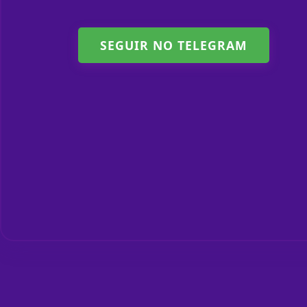
SEGUIR NO TELEGRAM