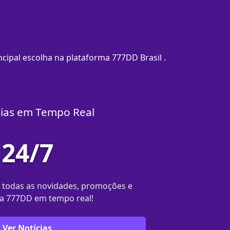
ncipal escolha na plataforma 777DD Brasil .
cias em Tempo Real
24/7
e todas as novidades, promoções e
a 777DD em tempo real!
Ver Notícias