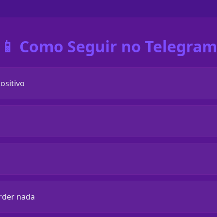
📱 Como Seguir no Telegram
ositivo
erder nada