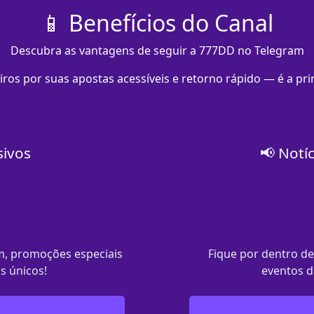
📱 Benefícios do Canal
Descubra as vantagens de seguir a 777DD no Telegram
iros por suas apostas acessíveis e retorno rápido — é a pri
sivos
📢 Notí
m, promoções especiais
Fique por dentro d
s únicos!
eventos d