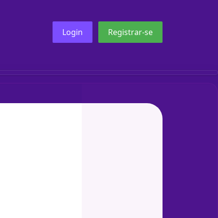
Login
Registrar-se