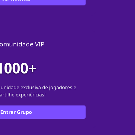
Comunidade VIP
1000+
unidade exclusiva de jogadores e
rtilhe experiências!
Entrar Grupo