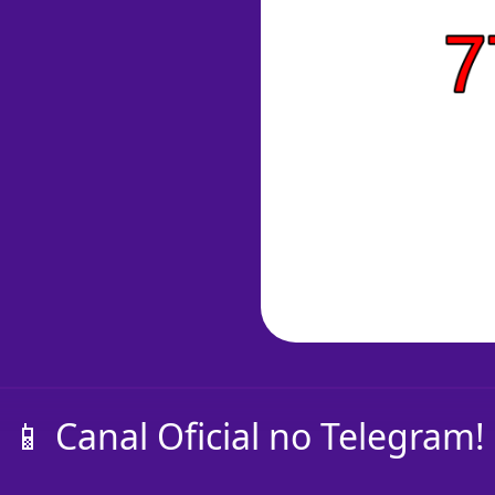
📱 Canal Oficial no Telegram!