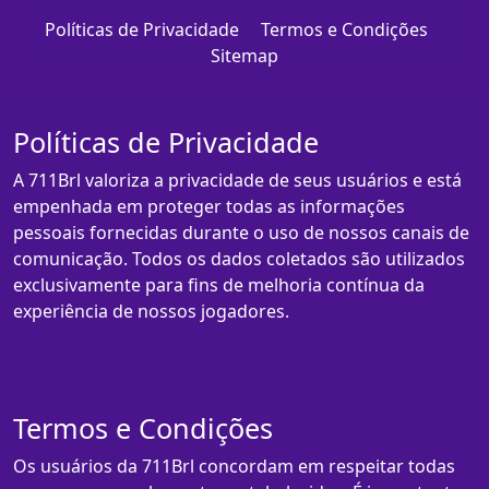
Políticas de Privacidade
Termos e Condições
Sitemap
Políticas de Privacidade
A 711Brl valoriza a privacidade de seus usuários e está
empenhada em proteger todas as informações
pessoais fornecidas durante o uso de nossos canais de
comunicação. Todos os dados coletados são utilizados
exclusivamente para fins de melhoria contínua da
experiência de nossos jogadores.
Termos e Condições
Os usuários da 711Brl concordam em respeitar todas