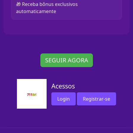
🎁 Receba bônus exclusivos
automaticamente
SEGUIR AGORA
Acessos
Login
Registrar-se