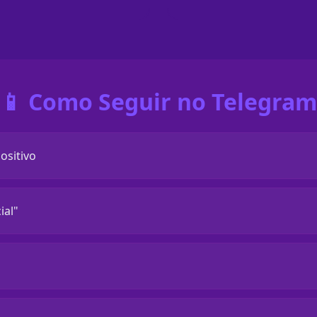
📱 Como Seguir no Telegram
ositivo
ial"