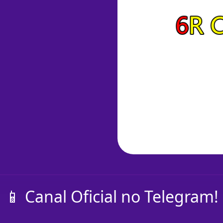
📱 Canal Oficial no Telegram!