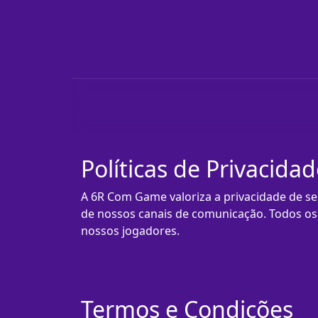
Políticas de Privacida
A 6R Com Game valoriza a privacidade de s
de nossos canais de comunicação. Todos os 
nossos jogadores.
Termos e Condições