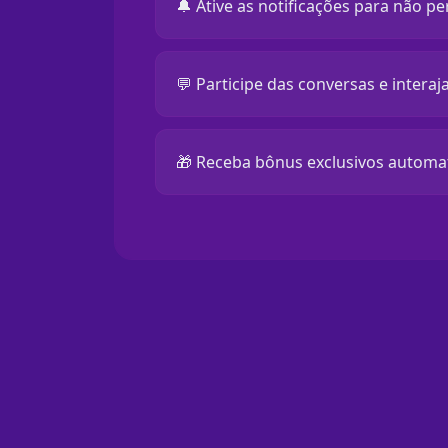
🔔 Ative as notificações para não p
💬 Participe das conversas e interaj
🎁 Receba bônus exclusivos autom