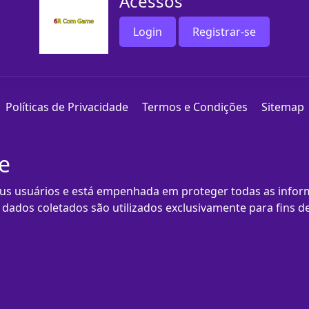
Acessos
Login
Registrar-se
Políticas de Privacidade
Termos e Condições
Sitemap
de
eus usuários e está empenhada em proteger todas as infor
dados coletados são utilizados exclusivamente para fins d