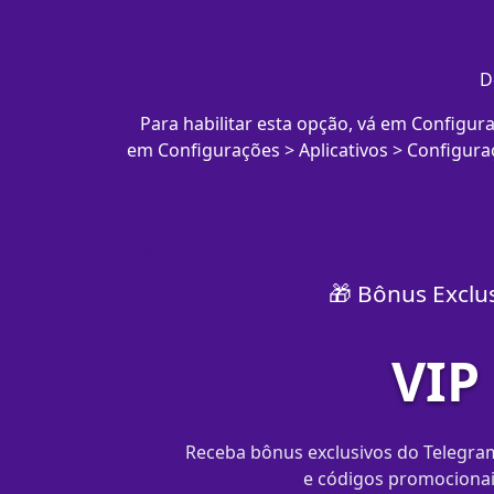
D
Para habilitar esta opção, vá em Configu
em Configurações > Aplicativos > Configuraç
🎁 Bônus Exclu
VIP
Receba bônus exclusivos do Telegra
e códigos promocionai