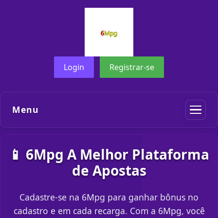
Login
Registrar-se
Menu
📱 6Mpg A Melhor Plataforma
de Apostas
Cadastre-se na 6Mpg para ganhar bônus no
cadastro e em cada recarga. Com a 6Mpg, você