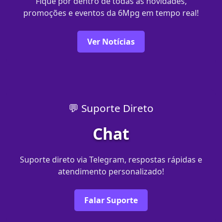
Fique por dentro de todas as novidades,
promoções e eventos da 6Mpg em tempo real!
Ver Notícias
💬 Suporte Direto
Chat
Suporte direto via Telegram, respostas rápidas e
atendimento personalizado!
Falar Suporte