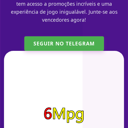
tem acesso a promoções incríveis e uma
experiência de jogo inigualável. Junte-se aos
vencedores agora!
SEGUIR NO TELEGRAM