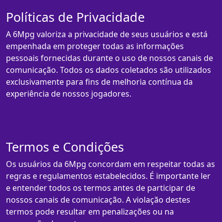
Políticas de Privacidade
A 6Mpg valoriza a privacidade de seus usuários e está
empenhada em proteger todas as informações
pessoais fornecidas durante o uso de nossos canais de
comunicação. Todos os dados coletados são utilizados
exclusivamente para fins de melhoria contínua da
experiência de nossos jogadores.
Termos e Condições
Os usuários da 6Mpg concordam em respeitar todas as
regras e regulamentos estabelecidos. É importante ler
e entender todos os termos antes de participar de
nossos canais de comunicação. A violação destes
termos pode resultar em penalizações ou na