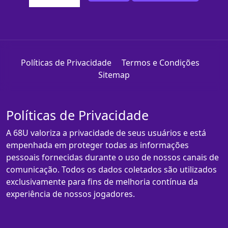
Políticas de Privacidade
Termos e Condições
Sitemap
Políticas de Privacidade
A 68U valoriza a privacidade de seus usuários e está
empenhada em proteger todas as informações
pessoais fornecidas durante o uso de nossos canais de
comunicação. Todos os dados coletados são utilizados
exclusivamente para fins de melhoria contínua da
experiência de nossos jogadores.