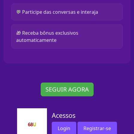
💬 Participe das conversas e interaja
🎁 Receba bônus exclusivos
automaticamente
SEGUIR AGORA
Acessos
Login
Registrar-se