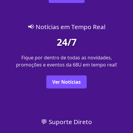
📢 Notícias em Tempo Real
24/7
Fique por dentro de todas as novidades,
promoções e eventos da 68U em tempo real!
Ver Notícias
💬 Suporte Direto