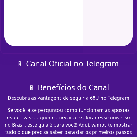
📱 Canal Oficial no Telegram!
📱 Benefícios do Canal
Descubra as vantagens de seguir a 68U no Telegram
Se você já se perguntou como funcionam as apostas
esportivas ou quer começar a explorar esse universo
no Brasil, este guia é para você! Aqui, vamos te mostrar
tudo o que precisa saber para dar os primeiros passos