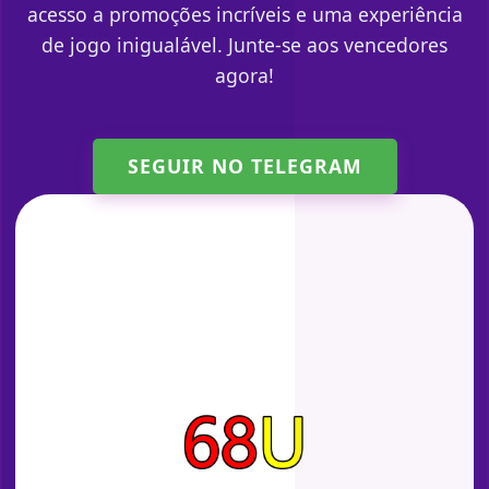
acesso a promoções incríveis e uma experiência
de jogo inigualável. Junte-se aos vencedores
agora!
SEGUIR NO TELEGRAM