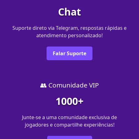
Chat
Suporte direto via Telegram, respostas rápidas e
atendimento personalizado!
Falar Suporte
👥 Comunidade VIP
1000+
Junte-se a uma comunidade exclusiva de
jogadores e compartilhe experiências!