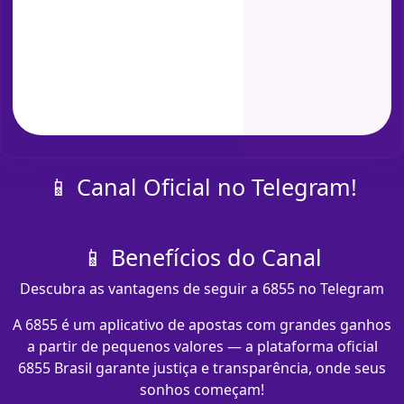
📱 Canal Oficial no Telegram!
📱 Benefícios do Canal
Descubra as vantagens de seguir a 6855 no Telegram
A 6855 é um aplicativo de apostas com grandes ganhos
a partir de pequenos valores — a plataforma oficial
6855 Brasil garante justiça e transparência, onde seus
sonhos começam!