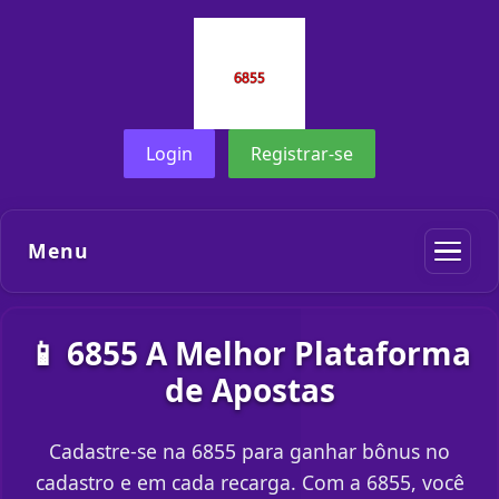
Login
Registrar-se
Menu
📱 6855 A Melhor Plataforma
de Apostas
Cadastre-se na 6855 para ganhar bônus no
cadastro e em cada recarga. Com a 6855, você