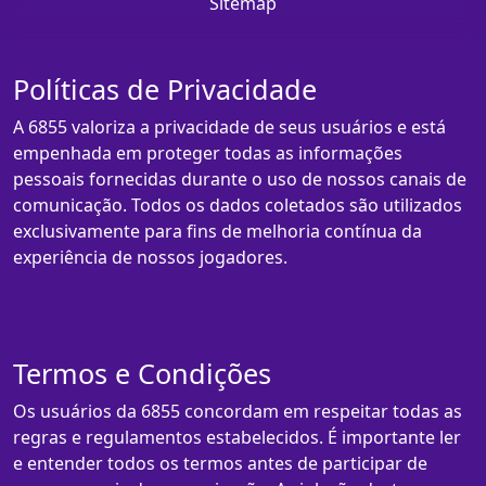
Sitemap
Políticas de Privacidade
A 6855 valoriza a privacidade de seus usuários e está
empenhada em proteger todas as informações
pessoais fornecidas durante o uso de nossos canais de
comunicação. Todos os dados coletados são utilizados
exclusivamente para fins de melhoria contínua da
experiência de nossos jogadores.
Termos e Condições
Os usuários da 6855 concordam em respeitar todas as
regras e regulamentos estabelecidos. É importante ler
e entender todos os termos antes de participar de