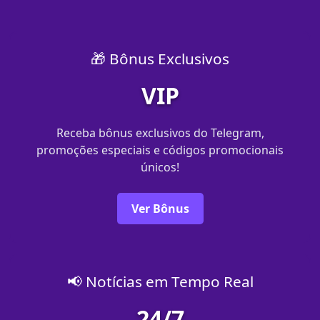
🎁 Bônus Exclusivos
VIP
Receba bônus exclusivos do Telegram,
promoções especiais e códigos promocionais
únicos!
Ver Bônus
📢 Notícias em Tempo Real
24/7