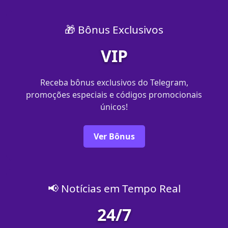
🎁 Bônus Exclusivos
VIP
Receba bônus exclusivos do Telegram,
promoções especiais e códigos promocionais
únicos!
Ver Bônus
📢 Notícias em Tempo Real
24/7