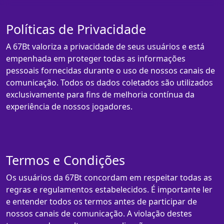
Políticas de Privacidade
A 67Bt valoriza a privacidade de seus usuários e está
empenhada em proteger todas as informações
pessoais fornecidas durante o uso de nossos canais de
comunicação. Todos os dados coletados são utilizados
exclusivamente para fins de melhoria contínua da
experiência de nossos jogadores.
Termos e Condições
Os usuários da 67Bt concordam em respeitar todas as
regras e regulamentos estabelecidos. É importante ler
e entender todos os termos antes de participar de
nossos canais de comunicação. A violação destes