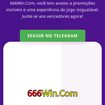
666Win.Com, você tem acesso a promoções
incríveis e uma experiência de jogo inigualável.
Junte-se aos vencedores agora!
SEGUIR NO TELEGRAM