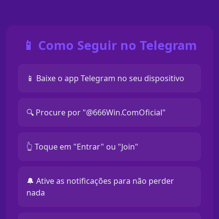
📱 Como Seguir no Telegram
📱 Baixe o app Telegram no seu dispositivo
🔍 Procure por "@666Win.ComOficial"
👆 Toque em "Entrar" ou "Join"
🔔 Ative as notificações para não perder
nada