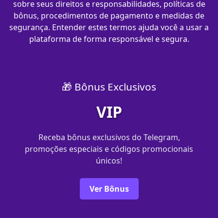
sobre seus direitos e responsabilidades, políticas de
bônus, procedimentos de pagamento e medidas de
segurança. Entender estes termos ajuda você a usar a
plataforma de forma responsável e segura.
🎁 Bônus Exclusivos
VIP
Receba bônus exclusivos do Telegram,
promoções especiais e códigos promocionais
únicos!
Ver Bônus