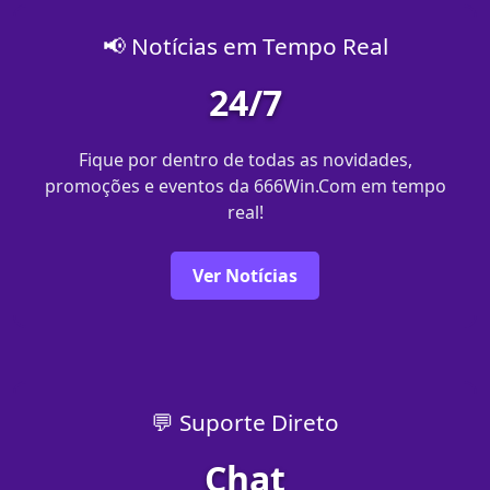
📢 Notícias em Tempo Real
24/7
Fique por dentro de todas as novidades,
promoções e eventos da 666Win.Com em tempo
real!
Ver Notícias
💬 Suporte Direto
Chat