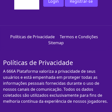
Login
Registrar-se
Políticas de Privacidade
Termos e Condições
Sitemap
Políticas de Privacidade
A 666A Plataforma valoriza a privacidade de seus
usuários e está empenhada em proteger todas as
informações pessoais fornecidas durante o uso de
nossos canais de comunicação. Todos os dados
coletados são utilizados exclusivamente para fins de
melhoria contínua da experiência de nossos jogadores.