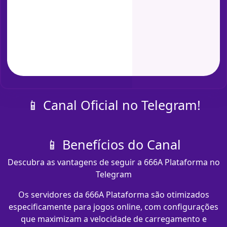
📱 Canal Oficial no Telegram!
📱 Benefícios do Canal
Descubra as vantagens de seguir a 666A Plataforma no
Telegram
Os servidores da 666A Plataforma são otimizados
especificamente para jogos online, com configurações
que maximizam a velocidade de carregamento e