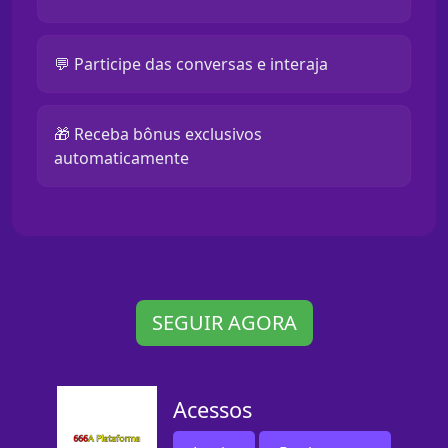
💬 Participe das conversas e interaja
🎁 Receba bônus exclusivos
automaticamente
SEGUIR AGORA
Acessos