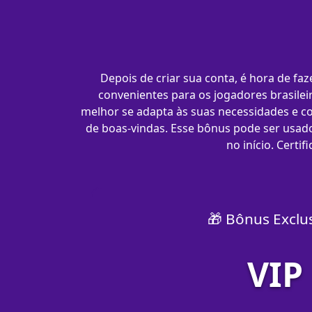
Depois de criar sua conta, é hora de fa
convenientes para os jogadores brasileir
melhor se adapta às suas necessidades e c
de boas-vindas. Esse bônus pode ser usad
no início. Certi
🎁 Bônus Exclu
VIP