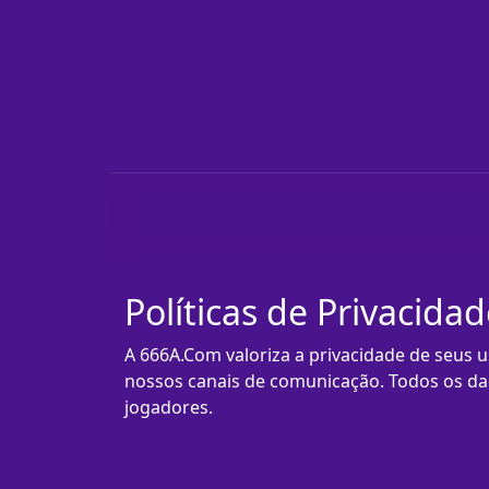
Políticas de Privacida
A 666A.Com valoriza a privacidade de seus
nossos canais de comunicação. Todos os dad
jogadores.