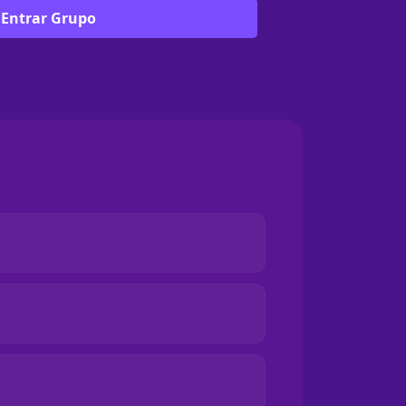
Entrar Grupo