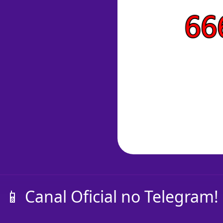
📱 Canal Oficial no Telegram!