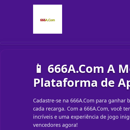
📱 666A.Com A M
Plataforma de A
Cadastre-se na 666A.Com para ganhar 
cada recarga. Com a 666A.Com, você t
incríveis e uma experiência de jogo inig
vencedores agora!