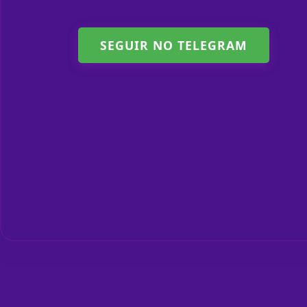
SEGUIR NO TELEGRAM