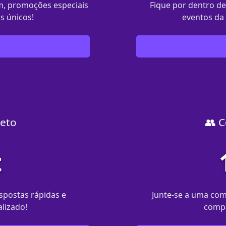
m, promoções especiais
Fique por dentro d
s únicos!
eventos da
reto
👥 
t
espostas rápidas e
Junte-se a uma com
lizado!
compa