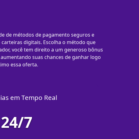
de de métodos de pagamento seguros e
 carteiras digitais. Escolha o método que
ador, você tem direito a um generoso bônus
s, aumentando suas chances de ganhar logo
ximo essa oferta.
cias em Tempo Real
24/7