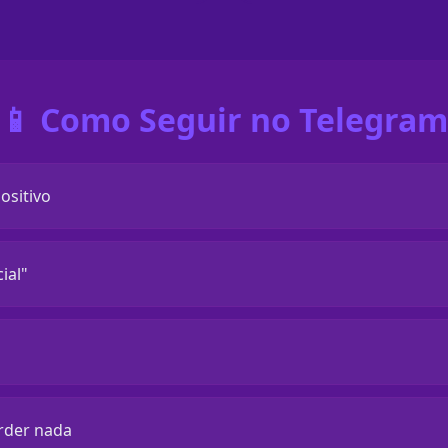
📱 Como Seguir no Telegram
ositivo
ial"
erder nada