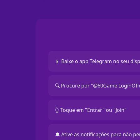
📱 Baixe o app Telegram no seu disp
🔍 Procure por "@60Game LoginOfic
👆 Toque em "Entrar" ou "Join"
🔔 Ative as notificações para não p