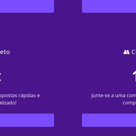
reto
👥 
t
espostas rápidas e
Junte-se a uma com
lizado!
compa
e