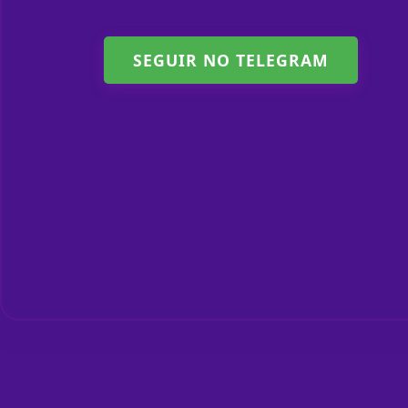
SEGUIR NO TELEGRAM