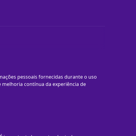
mações pessoais fornecidas durante o uso
e melhoria contínua da experiência de