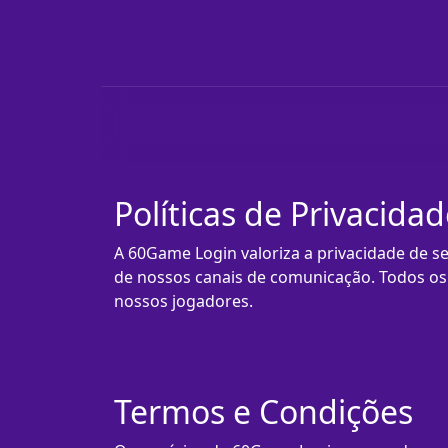
Políticas de Privacida
A 60Game Login valoriza a privacidade de 
de nossos canais de comunicação. Todos os 
nossos jogadores.
Termos e Condições