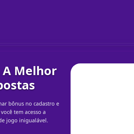
 A Melhor
postas
ar bônus no cadastro e
você tem acesso a
e jogo inigualável.