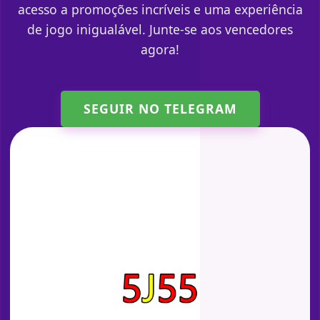
acesso a promoções incríveis e uma experiência
de jogo inigualável. Junte-se aos vencedores
agora!
SEGUIR NO TELEGRAM