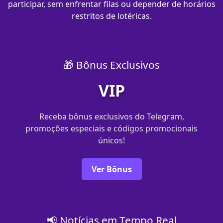
participar, sem enfrentar filas ou depender de horários
restritos de lotéricas.
🎁 Bônus Exclusivos
VIP
Receba bônus exclusivos do Telegram,
promoções especiais e códigos promocionais
únicos!
Ver Bônus
📢 Notícias em Tempo Real