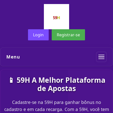
Login
Registrar-se
Menu
📱 59H A Melhor Plataforma
de Apostas
Cadastre-se na 59H para ganhar bônus no
cadastro e em cada recarga. Com a 59H, você tem