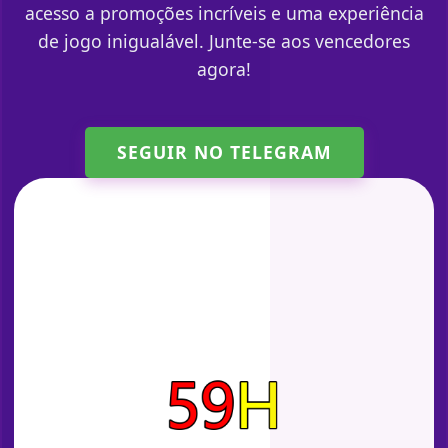
acesso a promoções incríveis e uma experiência
de jogo inigualável. Junte-se aos vencedores
agora!
SEGUIR NO TELEGRAM