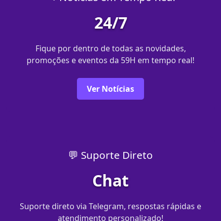
24/7
Fique por dentro de todas as novidades,
promoções e eventos da 59H em tempo real!
Ver Notícias
💬 Suporte Direto
Chat
Suporte direto via Telegram, respostas rápidas e
atendimento personalizado!