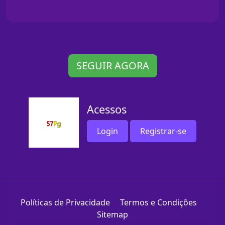
SEGUIR AGORA
Acessos
Login
Registrar-se
Políticas de Privacidade
Termos e Condições
Sitemap