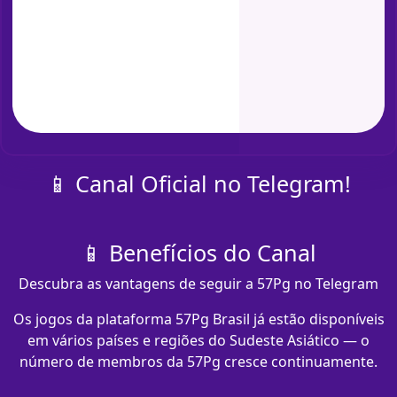
📱 Canal Oficial no Telegram!
📱 Benefícios do Canal
Descubra as vantagens de seguir a 57Pg no Telegram
Os jogos da plataforma 57Pg Brasil já estão disponíveis
em vários países e regiões do Sudeste Asiático — o
número de membros da 57Pg cresce continuamente.