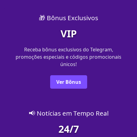
🎁 Bônus Exclusivos
VIP
Receba bônus exclusivos do Telegram,
promoções especiais e códigos promocionais
únicos!
Ver Bônus
📢 Notícias em Tempo Real
24/7