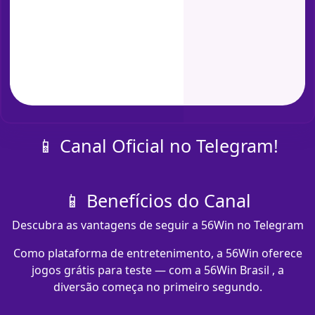
📱 Canal Oficial no Telegram!
📱 Benefícios do Canal
Descubra as vantagens de seguir a 56Win no Telegram
Como plataforma de entretenimento, a 56Win oferece
jogos grátis para teste — com a 56Win Brasil , a
diversão começa no primeiro segundo.