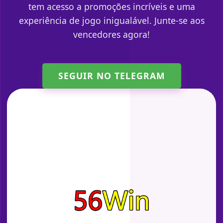
tem acesso a promoções incríveis e uma
experiência de jogo inigualável. Junte-se aos
vencedores agora!
SEGUIR NO TELEGRAM