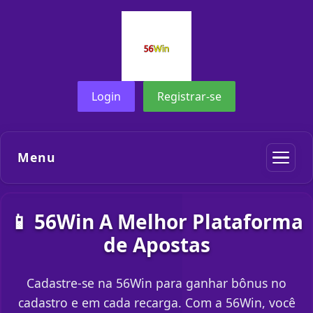
Login
Registrar-se
Menu
📱 56Win A Melhor Plataforma
de Apostas
Cadastre-se na 56Win para ganhar bônus no
cadastro e em cada recarga. Com a 56Win, você