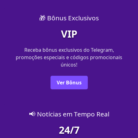
🎁 Bônus Exclusivos
VIP
Receba bônus exclusivos do Telegram,
promoções especiais e códigos promocionais
únicos!
Ver Bônus
📢 Notícias em Tempo Real
24/7