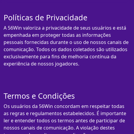
Políticas de Privacidade
A 56Win valoriza a privacidade de seus usuários e está
empenhada em proteger todas as informações
pessoais fornecidas durante o uso de nossos canais de
comunicação. Todos os dados coletados são utilizados
exclusivamente para fins de melhoria contínua da
experiência de nossos jogadores.
Termos e Condições
Os usuários da 56Win concordam em respeitar todas
as regras e regulamentos estabelecidos. É importante
ler e entender todos os termos antes de participar de
nossos canais de comunicação. A violação destes