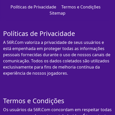
Políticas de Privacidade
Termos e Condições
Sitemap
Políticas de Privacidade
A 56R.Com valoriza a privacidade de seus usuários e
está empenhada em proteger todas as informações
pessoais fornecidas durante o uso de nossos canais de
comunicação. Todos os dados coletados são utilizados
exclusivamente para fins de melhoria contínua da
experiência de nossos jogadores.
Termos e Condições
Os usuários da 56R.Com concordam em respeitar todas