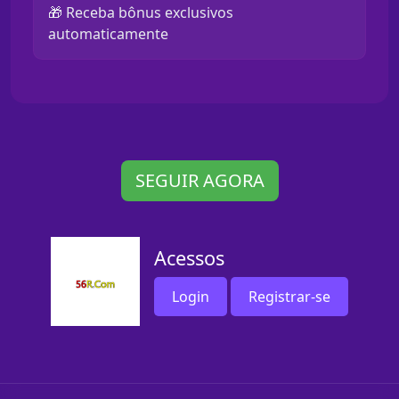
🎁 Receba bônus exclusivos
automaticamente
SEGUIR AGORA
Acessos
Login
Registrar-se