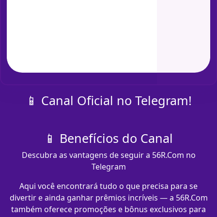
📱 Canal Oficial no Telegram!
📱 Benefícios do Canal
Descubra as vantagens de seguir a 56R.Com no
Telegram
Aqui você encontrará tudo o que precisa para se
divertir e ainda ganhar prêmios incríveis — a 56R.Com
também oferece promoções e bônus exclusivos para