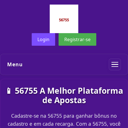
Login
Registrar-se
Menu
📱 56755 A Melhor Plataforma
de Apostas
Cadastre-se na 56755 para ganhar bônus no
cadastro e em cada recarga. Com a 56755, você