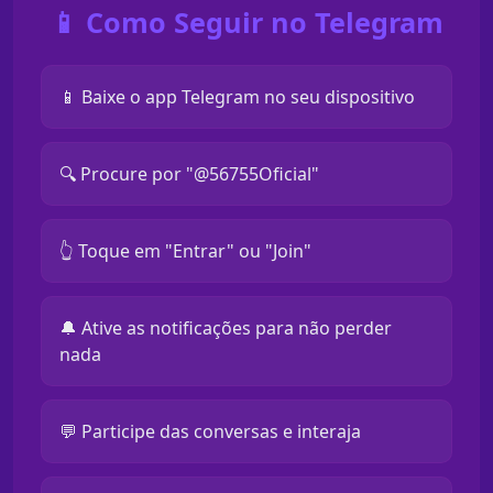
📱 Como Seguir no Telegram
📱 Baixe o app Telegram no seu dispositivo
🔍 Procure por "@56755Oficial"
👆 Toque em "Entrar" ou "Join"
🔔 Ative as notificações para não perder
nada
💬 Participe das conversas e interaja