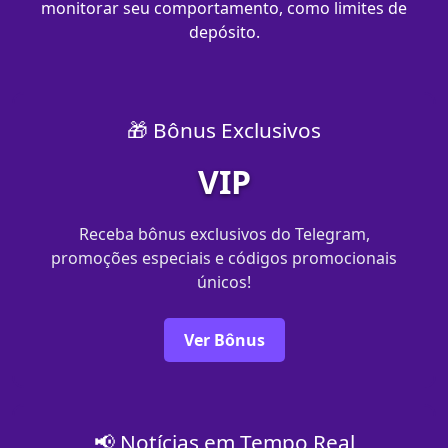
monitorar seu comportamento, como limites de
depósito.
🎁 Bônus Exclusivos
VIP
Receba bônus exclusivos do Telegram,
promoções especiais e códigos promocionais
únicos!
Ver Bônus
📢 Notícias em Tempo Real