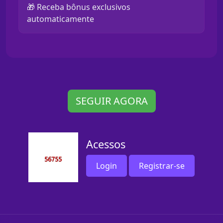
🎁 Receba bônus exclusivos
automaticamente
SEGUIR AGORA
Acessos
Login
Registrar-se