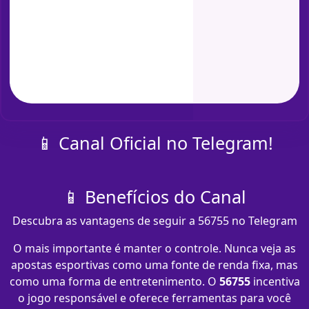
📱 Canal Oficial no Telegram!
📱 Benefícios do Canal
Descubra as vantagens de seguir a 56755 no Telegram
O mais importante é manter o controle. Nunca veja as
apostas esportivas como uma fonte de renda fixa, mas
como uma forma de entretenimento. O
56755
incentiva
o jogo responsável e oferece ferramentas para você