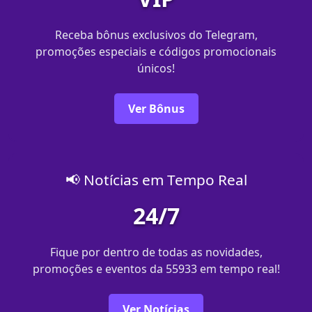
Receba bônus exclusivos do Telegram,
promoções especiais e códigos promocionais
únicos!
Ver Bônus
📢 Notícias em Tempo Real
24/7
Fique por dentro de todas as novidades,
promoções e eventos da 55933 em tempo real!
Ver Notícias