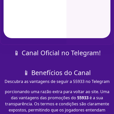
📱 Canal Oficial no Telegram!
📱 Benefícios do Canal
Descubra as vantagens de seguir a 55933 no Telegram
porcionando uma razão extra para voltar ao site. Uma
das vantagens das promoções do
55933
é a sua
transparência. Os termos e condições são claramente
expostos, permitindo que os jogadores entendam