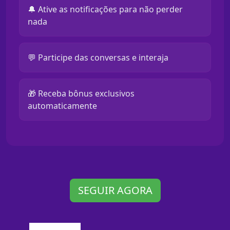
🔔 Ative as notificações para não perder
nada
💬 Participe das conversas e interaja
🎁 Receba bônus exclusivos
automaticamente
SEGUIR AGORA