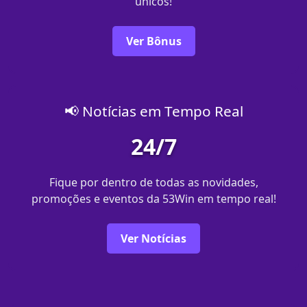
únicos!
Ver Bônus
📢 Notícias em Tempo Real
24/7
Fique por dentro de todas as novidades,
promoções e eventos da 53Win em tempo real!
Ver Notícias