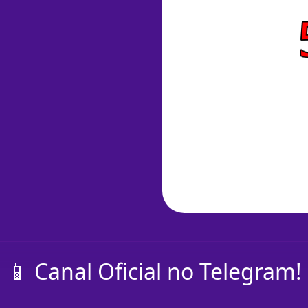
📱 Canal Oficial no Telegram!