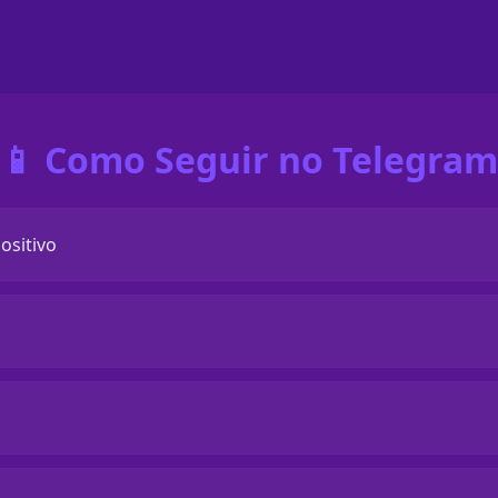
📱 Como Seguir no Telegram
ositivo