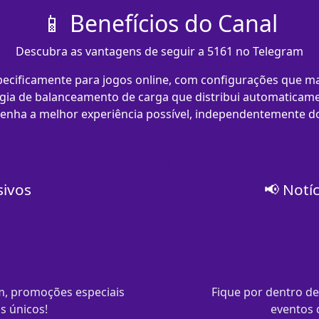
📱 Benefícios do Canal
Descubra as vantagens de seguir a 5161 no Telegram
pecificamente para jogos online, com configurações que 
ogia de balanceamento de carga que distribui automaticamen
enha a melhor experiência possível, independentemente d
sivos
📢 Notí
m, promoções especiais
Fique por dentro d
s únicos!
eventos 