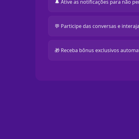
🔔 Ative as notificações para não p
💬 Participe das conversas e interaj
🎁 Receba bônus exclusivos autom