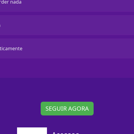
erder nada
a
aticamente
SEGUIR AGORA