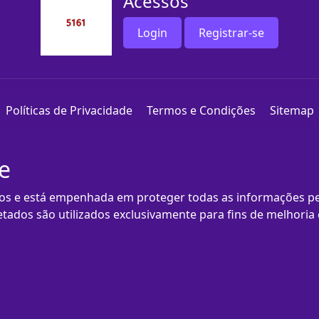
Acessos
Login
Registrar-se
Políticas de Privacidade
Termos e Condições
Sitemap
de
rios e está empenhada em proteger todas as informações p
tados são utilizados exclusivamente para fins de melhoria