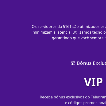
Os servidores da 5161 são otimizados es
minimizam a latência. Utilizamos tecnol
garantindo que você sempre t
🎁 Bônus Exclu
VIP
Receba bônus exclusivos do Telegra
e códigos promocionai