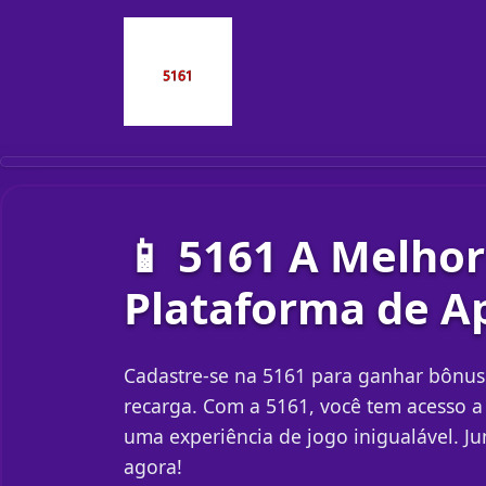
📱 5161 A Melhor
Plataforma de A
Cadastre-se na 5161 para ganhar bônus
recarga. Com a 5161, você tem acesso a
uma experiência de jogo inigualável. J
agora!