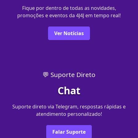
Fique por dentro de todas as novidades,
promoções e eventos da 4J4J em tempo real!
Ver Notícias
💬 Suporte Direto
Chat
Suporte direto via Telegram, respostas rápidas e
atendimento personalizado!
Falar Suporte