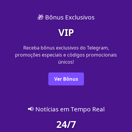
🎁 Bônus Exclusivos
VIP
Receba bônus exclusivos do Telegram,
promoções especiais e códigos promocionais
únicos!
Ver Bônus
📢 Notícias em Tempo Real
24/7