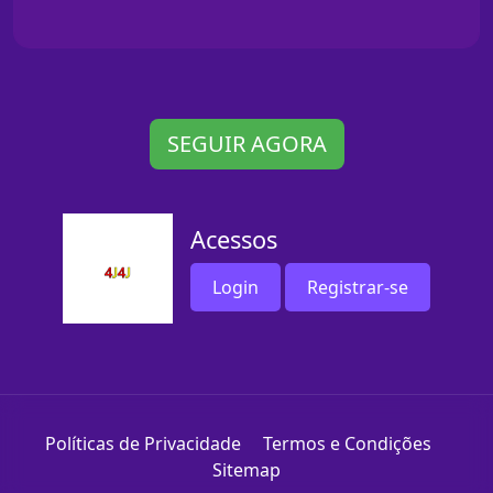
SEGUIR AGORA
Acessos
Login
Registrar-se
Políticas de Privacidade
Termos e Condições
Sitemap