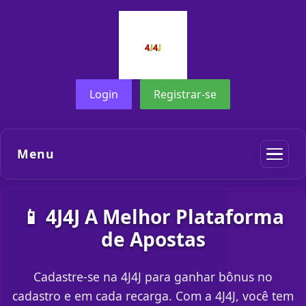
Login
Registrar-se
Menu
📱 4J4J A Melhor Plataforma
de Apostas
Cadastre-se na 4J4J para ganhar bônus no
cadastro e em cada recarga. Com a 4J4J, você tem