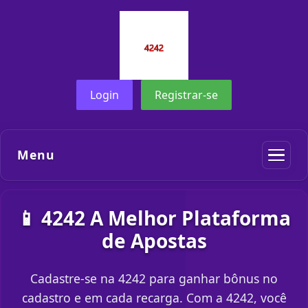
Login
Registrar-se
Menu
📱 4242 A Melhor Plataforma
de Apostas
Cadastre-se na 4242 para ganhar bônus no
cadastro e em cada recarga. Com a 4242, você