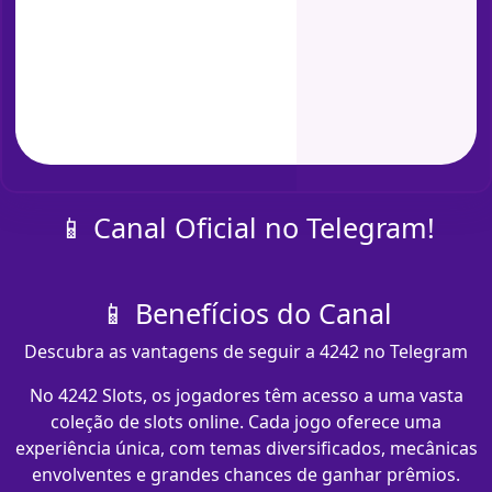
📱 Canal Oficial no Telegram!
📱 Benefícios do Canal
Descubra as vantagens de seguir a 4242 no Telegram
No 4242 Slots, os jogadores têm acesso a uma vasta
coleção de slots online. Cada jogo oferece uma
experiência única, com temas diversificados, mecânicas
envolventes e grandes chances de ganhar prêmios.