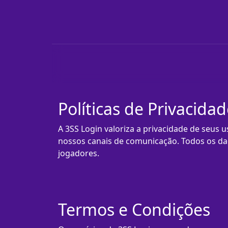
Políticas de Privacida
A 3SS Login valoriza a privacidade de seus
nossos canais de comunicação. Todos os dad
jogadores.
Termos e Condições