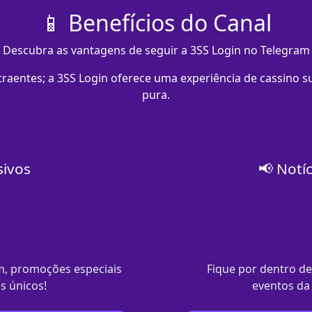
📱 Benefícios do Canal
Descubra as vantagens de seguir a 3SS Login no Telegram
traentes; a 3SS Login oferece uma experiência de cassino 
pura.
sivos
📢 Notí
m, promoções especiais
Fique por dentro d
s únicos!
eventos da