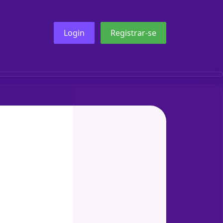
Login
Registrar-se