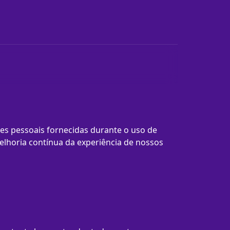
es pessoais fornecidas durante o uso de
elhoria contínua da experiência de nossos