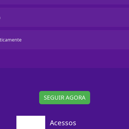
a
aticamente
SEGUIR AGORA
Acessos