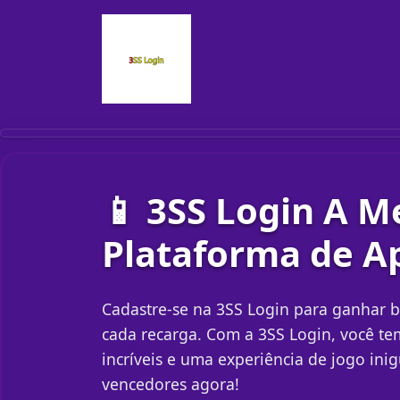
📱 3SS Login A M
Plataforma de A
Cadastre-se na 3SS Login para ganhar 
cada recarga. Com a 3SS Login, você t
incríveis e uma experiência de jogo inig
vencedores agora!