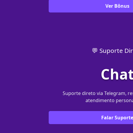
Ver Bônus
💬 Suporte Di
Cha
Suporte direto via Telegram, r
atendimento persona
Falar Suport