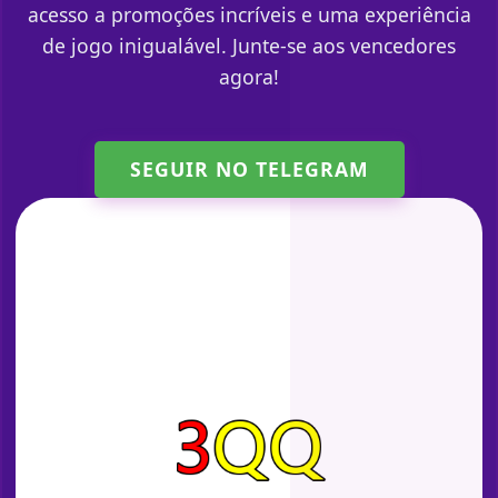
acesso a promoções incríveis e uma experiência
de jogo inigualável. Junte-se aos vencedores
agora!
SEGUIR NO TELEGRAM