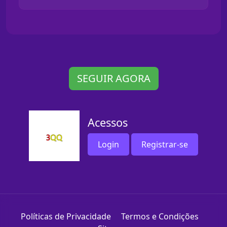
SEGUIR AGORA
Acessos
Login
Registrar-se
Políticas de Privacidade
Termos e Condições