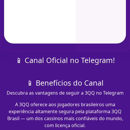
📱 Canal Oficial no Telegram!
📱 Benefícios do Canal
Descubra as vantagens de seguir a 3QQ no Telegram
A 3QQ oferece aos jogadores brasileiros uma
experiência altamente segura pela plataforma 3QQ
Brasil — um dos cassinos mais confiáveis do mundo,
com licença oficial.