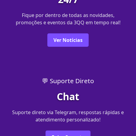
Fique por dentro de todas as novidades,
promoções e eventos da 3QQ em tempo real!
Ver Notícias
💬 Suporte Direto
Chat
Suporte direto via Telegram, respostas rápidas e
atendimento personalizado!