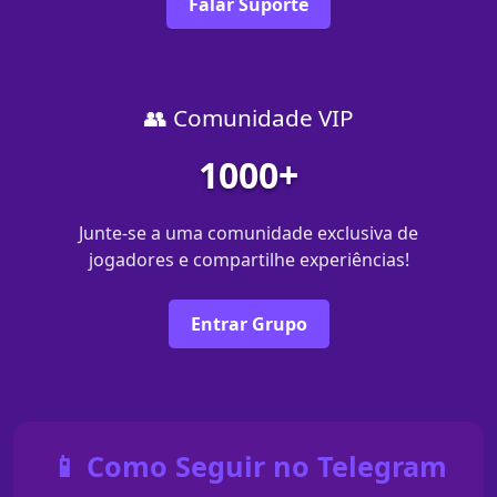
Falar Suporte
👥 Comunidade VIP
1000+
Junte-se a uma comunidade exclusiva de
jogadores e compartilhe experiências!
Entrar Grupo
📱 Como Seguir no Telegram