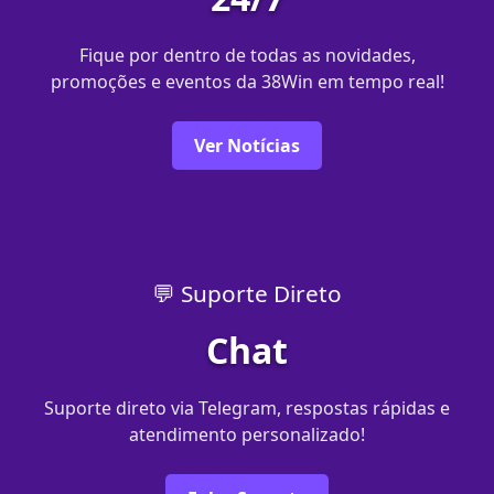
Fique por dentro de todas as novidades,
promoções e eventos da 38Win em tempo real!
Ver Notícias
💬 Suporte Direto
Chat
Suporte direto via Telegram, respostas rápidas e
atendimento personalizado!