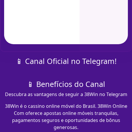
📱 Canal Oficial no Telegram!
📱 Benefícios do Canal
Descubra as vantagens de seguir a 38Win no Telegram
38Win é o cassino online móvel do Brasil. 38Win Online
Com oferece apostas online móveis tranquilas,
pagamentos seguros e oportunidades de bônus
generosas.