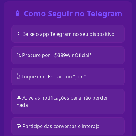
📱 Como Seguir no Telegram
📱 Baixe o app Telegram no seu dispositivo
🔍 Procure por "@389WinOficial"
👆 Toque em "Entrar" ou "Join"
🔔 Ative as notificações para não perder
nada
💬 Participe das conversas e interaja