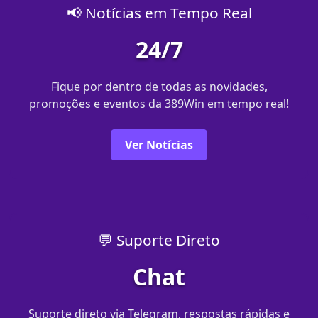
📢 Notícias em Tempo Real
24/7
Fique por dentro de todas as novidades,
promoções e eventos da 389Win em tempo real!
Ver Notícias
💬 Suporte Direto
Chat
Suporte direto via Telegram, respostas rápidas e