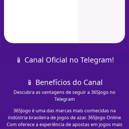
📱 Canal Oficial no Telegram!
📱 Benefícios do Canal
Descubra as vantagens de seguir a 365Jogo no
Telegram
365Jogo é uma das marcas mais conhecidas na
indústria brasileira de jogos de azar. 365Jogo Online
Com oferece a experiência de apostas em jogos mais