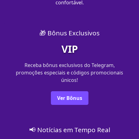
confortável.
🎁 Bônus Exclusivos
VIP
Receba bônus exclusivos do Telegram,
promoções especiais e códigos promocionais
únicos!
Ver Bônus
📢 Notícias em Tempo Real