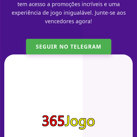
tem acesso a promoções incríveis e uma
experiência de jogo inigualável. Junte-se aos
vencedores agora!
SEGUIR NO TELEGRAM