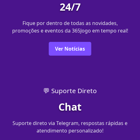
24/7
Fique por dentro de todas as novidades,
promoções e eventos da 365Jogo em tempo real!
Ver Notícias
💬 Suporte Direto
Chat
Suporte direto via Telegram, respostas rápidas e
atendimento personalizado!