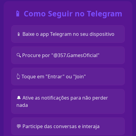
📱 Como Seguir no Telegram
📱 Baixe o app Telegram no seu dispositivo
🔍 Procure por "@357.GamesOficial"
👆 Toque em "Entrar" ou "Join"
🔔 Ative as notificações para não perder
nada
💬 Participe das conversas e interaja