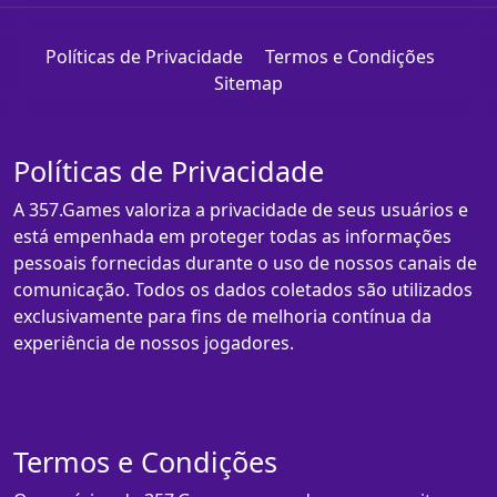
Políticas de Privacidade
Termos e Condições
Sitemap
Políticas de Privacidade
A 357.Games valoriza a privacidade de seus usuários e
está empenhada em proteger todas as informações
pessoais fornecidas durante o uso de nossos canais de
comunicação. Todos os dados coletados são utilizados
exclusivamente para fins de melhoria contínua da
experiência de nossos jogadores.
Termos e Condições