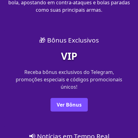
bola, apostando em contra-ataques e bolas paradas
como suas principais armas.
🎁 Bônus Exclusivos
VIP
Receba bônus exclusivos do Telegram,
promoções especiais e códigos promocionais
únicos!
Ver Bônus
📢 Notícias em Tempo Real