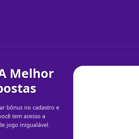
A Melhor
postas
ar bônus no cadastro e
você tem acesso a
e jogo inigualável.