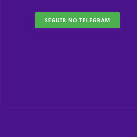
SEGUIR NO TELEGRAM