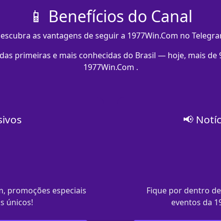
📱 Benefícios do Canal
escubra as vantagens de seguir a 1977Win.Com no Telegr
das primeiras e mais conhecidas do Brasil — hoje, mais d
1977Win.Com .
sivos
📢 Notí
m, promoções especiais
Fique por dentro d
s únicos!
eventos da 1