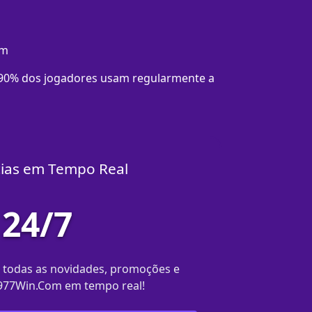
am
e 90% dos jogadores usam regularmente a
cias em Tempo Real
24/7
e todas as novidades, promoções e
977Win.Com em tempo real!