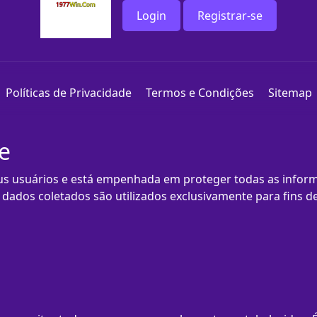
Login
Registrar-se
Políticas de Privacidade
Termos e Condições
Sitemap
de
eus usuários e está empenhada em proteger todas as infor
dados coletados são utilizados exclusivamente para fins d