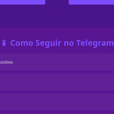
📱 Como Seguir no Telegram
ositivo