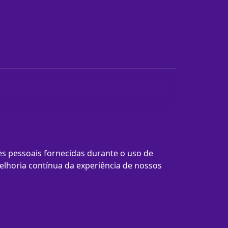
s pessoais fornecidas durante o uso de
elhoria contínua da experiência de nossos