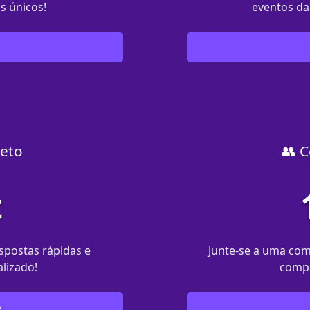
s únicos!
eventos da
reto
👥 
t
espostas rápidas e
Junte-se a uma com
lizado!
compa
e