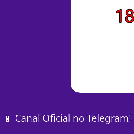
📱 Canal Oficial no Telegram!