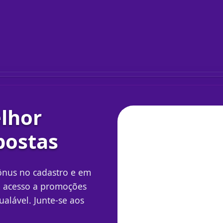
lhor
postas
ônus no cadastro e em
m acesso a promoções
ualável. Junte-se aos