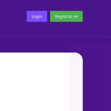
Login
Registrar-se