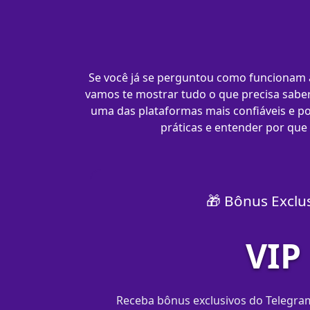
Se você já se perguntou como funcionam as
vamos te mostrar tudo o que precisa saber
uma das plataformas mais confiáveis e po
práticas e entender por que
🎁 Bônus Exclu
VIP
Receba bônus exclusivos do Telegra