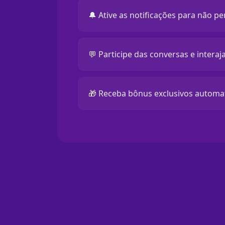
🔔 Ative as notificações para não p
💬 Participe das conversas e interaj
🎁 Receba bônus exclusivos autom