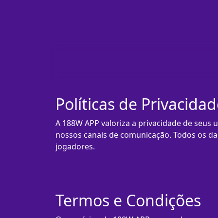
Políticas de Privacida
A 188W APP valoriza a privacidade de seus
nossos canais de comunicação. Todos os dad
jogadores.
Termos e Condições