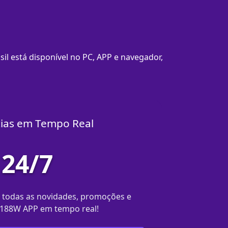
 está disponível no PC, APP e navegador,
cias em Tempo Real
24/7
e todas as novidades, promoções e
 188W APP em tempo real!