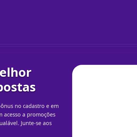
elhor
postas
bônus no cadastro e em
em acesso a promoções
ualável. Junte-se aos