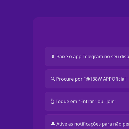
📱 Baixe o app Telegram no seu disp
🔍 Procure por "@188W APPOficial"
👆 Toque em "Entrar" ou "Join"
🔔 Ative as notificações para não p