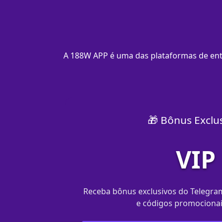
A 188W APP é uma das plataformas de entr
🎁 Bônus Exclu
VIP
Receba bônus exclusivos do Telegra
e códigos promocionai