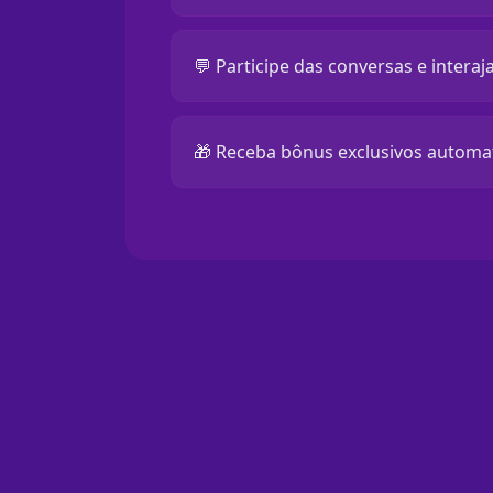
💬 Participe das conversas e interaj
🎁 Receba bônus exclusivos autom