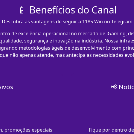
📱 Benefícios do Canal
Descubra as vantagens de seguir a 1185 Win no Telegram
ntro de excelência operacional no mercado de iGaming, dis
ualidade, segurança e inovação na indústria. Nossa infrae
tegrando metodologias ágeis de desenvolvimento com princ
 que não apenas atende, mas antecipa as necessidades ev
sivos
📢 Notí
m, promoções especiais
Fique por dentro d