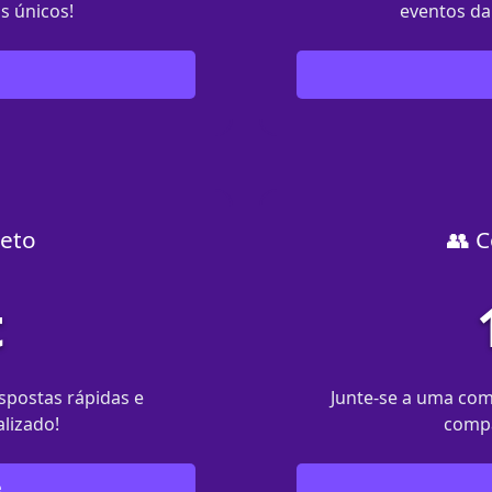
s únicos!
eventos da
reto
👥 
t
espostas rápidas e
Junte-se a uma com
lizado!
compa
e