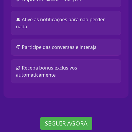
🔔 Ative as notificações para não perder
nada
💬 Participe das conversas e interaja
🎁 Receba bônus exclusivos
automaticamente
SEGUIR AGORA