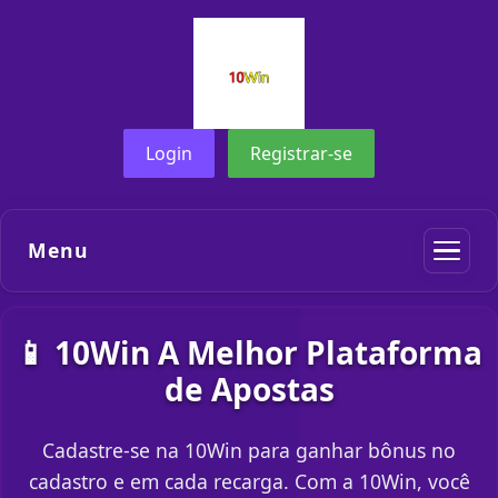
Login
Registrar-se
Menu
📱 10Win A Melhor Plataforma
de Apostas
Cadastre-se na 10Win para ganhar bônus no
cadastro e em cada recarga. Com a 10Win, você