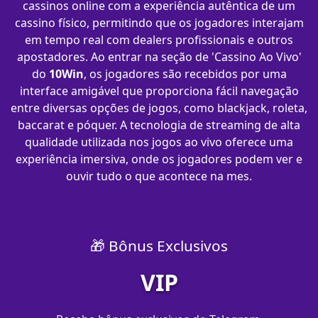
cassinos online com a experiência autêntica de um
cassino físico, permitindo que os jogadores interajam
em tempo real com dealers profissionais e outros
apostadores. Ao entrar na seção de 'Cassino Ao Vivo'
do
10Win
, os jogadores são recebidos por uma
interface amigável que proporciona fácil navegação
entre diversas opções de jogos, como blackjack, roleta,
baccarat e póquer. A tecnologia de streaming de alta
qualidade utilizada nos jogos ao vivo oferece uma
experiência imersiva, onde os jogadores podem ver e
ouvir tudo o que acontece na mes.
🎁 Bônus Exclusivos
VIP