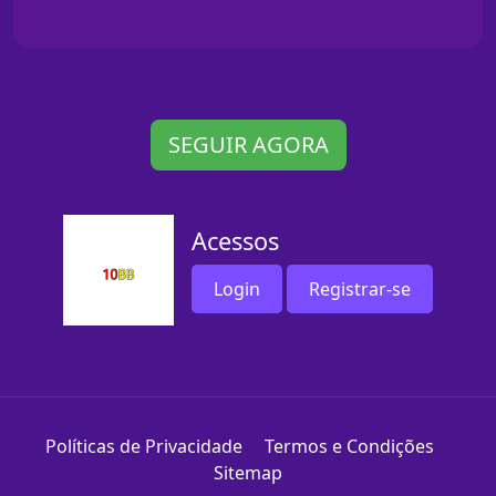
SEGUIR AGORA
Acessos
Login
Registrar-se
Políticas de Privacidade
Termos e Condições
Sitemap