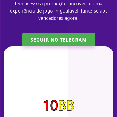
tem acesso a promoções incríveis e uma
experiência de jogo inigualável. Junte-se aos
vencedores agora!
SEGUIR NO TELEGRAM